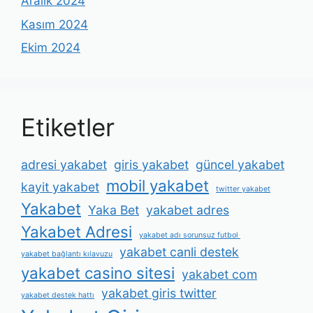
Aralık 2024
Kasım 2024
Ekim 2024
Etiketler
adresi yakabet
giris yakabet
güncel yakabet
mobil yakabet
kayit yakabet
twitter yakabet
Yakabet
Yaka Bet
yakabet adres
Yakabet Adresi
yakabet adı sorunsuz futbol ​
yakabet canli destek
yakabet bağlantı kılavuzu
yakabet casino sitesi
yakabet com
yakabet giris twitter
yakabet destek hattı