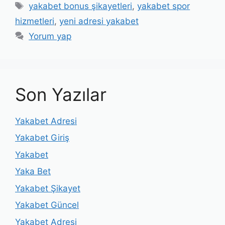
Etiketler
yakabet bonus şikayetleri
,
yakabet spor
hizmetleri
,
yeni adresi yakabet
Yorum yap
Son Yazılar
Yakabet Adresi
Yakabet Giriş
Yakabet
Yaka Bet
Yakabet Şikayet
Yakabet Güncel
Yakabet Adresi