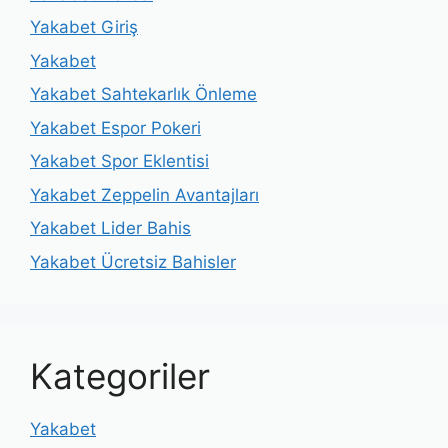
Yakabet Giriş
Yakabet
Yakabet Sahtekarlık Önleme
Yakabet Espor Pokeri
Yakabet Spor Eklentisi
Yakabet Zeppelin Avantajları
Yakabet Lider Bahis
Yakabet Ücretsiz Bahisler
Kategoriler
Yakabet