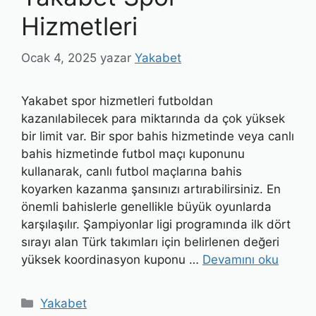
Hizmetleri
Ocak 4, 2025
yazar
Yakabet
Yakabet spor hizmetleri futboldan
kazanılabilecek para miktarında da çok yüksek
bir limit var. Bir spor bahis hizmetinde veya canlı
bahis hizmetinde futbol maçı kuponunu
kullanarak, canlı futbol maçlarına bahis
koyarken kazanma şansınızı artırabilirsiniz. En
önemli bahislerle genellikle büyük oyunlarda
karşılaşılır. Şampiyonlar ligi programında ilk dört
sırayı alan Türk takımları için belirlenen değeri
yüksek koordinasyon kuponu …
Devamını oku
Kategoriler
Yakabet