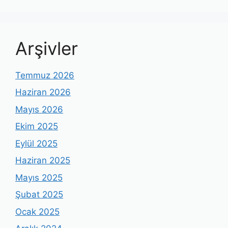
Arşivler
Temmuz 2026
Haziran 2026
Mayıs 2026
Ekim 2025
Eylül 2025
Haziran 2025
Mayıs 2025
Şubat 2025
Ocak 2025