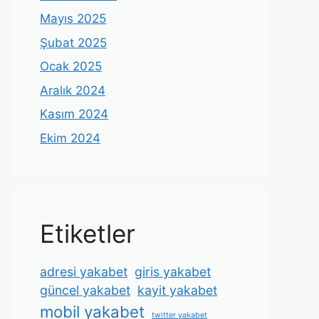
Mayıs 2025
Şubat 2025
Ocak 2025
Aralık 2024
Kasım 2024
Ekim 2024
Etiketler
adresi yakabet
giris yakabet
güncel yakabet
kayit yakabet
mobil yakabet
twitter yakabet