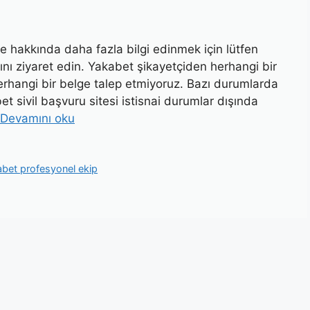
 hakkında daha fazla bilgi edinmek için lütfen
ı ziyaret edin. Yakabet şikayetçiden herhangi bir
 herhangi bir belge talep etmiyoruz. Bazı durumlarda
abet sivil başvuru sitesi istisnai durumlar dışında
Devamını oku
bet profesyonel ekip