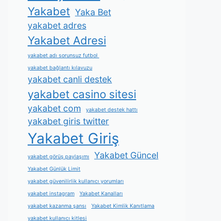
Yakabet
Yaka Bet
yakabet adres
Yakabet Adresi
yakabet adı sorunsuz futbol ​
yakabet bağlantı kılavuzu
yakabet canli destek
yakabet casino sitesi
yakabet com
yakabet destek hattı
yakabet giris twitter
Yakabet Giriş
Yakabet Güncel
yakabet görüş paylaşımı
Yakabet Günlük Limit
yakabet güvenilirlik kullanıcı yorumları
yakabet instagram
Yakabet Kanalları
yakabet kazanma şansı
Yakabet Kimlik Kanıtlama
yakabet kullanıcı kitlesi