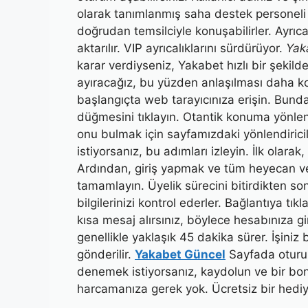
olarak tanımlanmış saha destek personeli v
doğrudan temsilciyle konuşabilirler. Ayrıca
aktarılır. VIP ayrıcalıklarını sürdürüyor.
Yaka
karar verdiyseniz, Yakabet hızlı bir şekilde
ayıracağız, bu yüzden anlaşılması daha k
başlangıçta web tarayıcınıza erişin. Bund
düğmesini tıklayın. Otantik konuma yönlend
onu bulmak için sayfamızdaki yönlendiricile
istiyorsanız, bu adımları izleyin. İlk olar
Ardından, giriş yapmak ve tüm heyecan veric
tamamlayın. Üyelik sürecini bitirdikten s
bilgilerinizi kontrol ederler. Bağlantıya tıkl
kısa mesaj alırsınız, böylece hesabınıza gi
genellikle yaklaşık 45 dakika sürer. İşiniz b
gönderilir.
Yakabet Güncel
Sayfada oturum
denemek istiyorsanız, kaydolun ve bir bon
harcamanıza gerek yok. Ücretsiz bir hediy