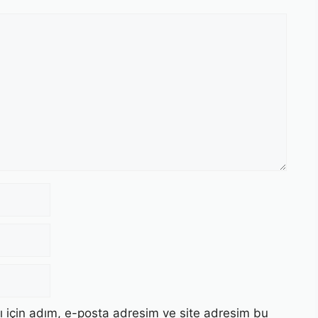
 için adım, e-posta adresim ve site adresim bu