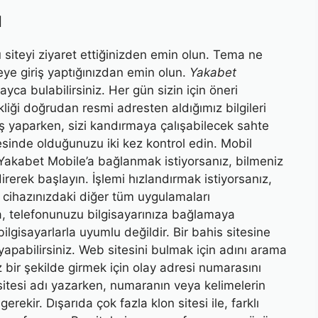
ı
siteyi ziyaret ettiğinizden emin olun. Tema ne
teye giriş yaptığınızdan emin olun.
Yakabet
ayca bulabilirsiniz. Her gün sizin için öneri
liği doğrudan resmi adresten aldığımız bilgileri
iş yaparken, sizi kandırmaya çalışabilecek sahte
esinde olduğunuzu iki kez kontrol edin. Mobil
 Yakabet Mobile’a bağlanmak istiyorsanız, bilmeniz
rerek başlayın. İşlemi hızlandırmak istiyorsanız,
k cihazınızdaki diğer tüm uygulamaları
a, telefonunuzu bilgisayarınıza bağlamaya
lgisayarlarla uyumlu değildir. Bir bahis sitesine
apabilirsiniz. Web sitesini bulmak için adını arama
bir şekilde girmek için olay adresi numarasını
 sitesi adı yazarken, numaranın veya kelimelerin
ekir. Dışarıda çok fazla klon sitesi ile, farklı