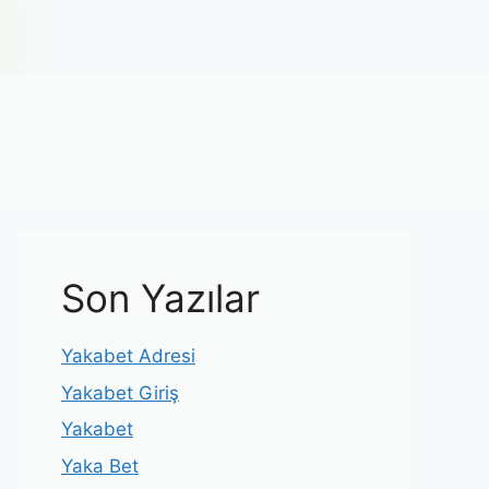
Son Yazılar
Yakabet Adresi
Yakabet Giriş
Yakabet
Yaka Bet