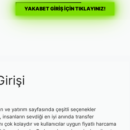
YAKABET GİRİŞ İÇİN TIKLAYINIZ!
irişi
pın ve yatırım sayfasında çeşitli seçenekler
 insanların sevdiği en iyi anında transfer
mı çok kolaydır ve kullanıcılar uygun fiyatlı harcama