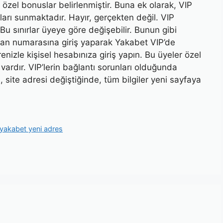
n özel bonuslar belirlenmiştir. Buna ek olarak, VIP
nları sunmaktadır. Hayır, gerçekten değil. VIP
 Bu sınırlar üyeye göre değişebilir. Bunun gibi
ı alan numarasına giriş yaparak Yakabet VIP’de
frenizle kişisel hesabınıza giriş yapın. Bu üyeler özel
ardır. VIP’lerin bağlantı sorunları olduğunda
, site adresi değiştiğinde, tüm bilgiler yeni sayfaya
yakabet yeni adres