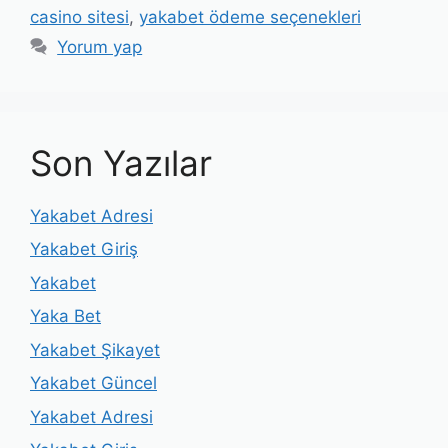
casino sitesi
,
yakabet ödeme seçenekleri
Yorum yap
Son Yazılar
Yakabet Adresi
Yakabet Giriş
Yakabet
Yaka Bet
Yakabet Şikayet
Yakabet Güncel
Yakabet Adresi