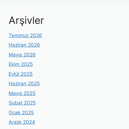
Arşivler
Temmuz 2026
Haziran 2026
Mayıs 2026
Ekim 2025
Eylül 2025
Haziran 2025
Mayıs 2025
Şubat 2025
Ocak 2025
Aralık 2024